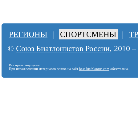
РЕГИОНЫ
|
СПОРТСМЕНЫ
|
Т
©
Союз Биатлонистов России
, 2010 –
Все права защищены.
При использовании материалов ссылка на сайт
base.biathlonrus.com
обязательна.