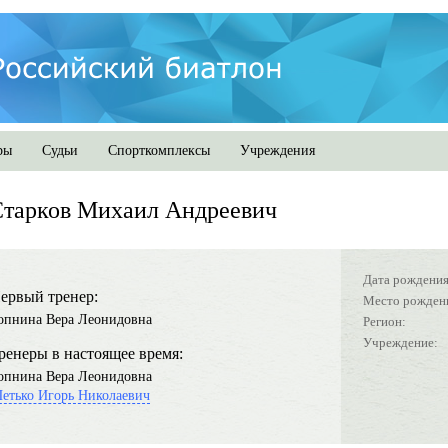
ры
Судьи
Спорткомплексы
Учреждения
Старков Михаил Андреевич
Дата рождения
ервый тренер:
Место рожден
опнина Вера Леонидовна
Регион:
Учреждение:
ренеры в настоящее время:
опнина Вера Леонидовна
етько Игорь Николаевич