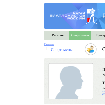
Регионы
Спортсмены
Трене
Главная
Спортсмены
П
К
Т
К
Ш