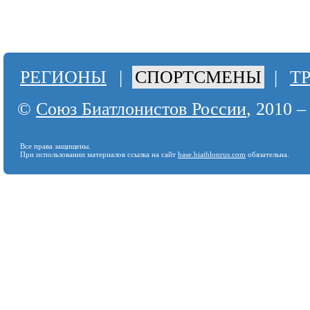
РЕГИОНЫ
|
СПОРТСМЕНЫ
|
Т
©
Союз Биатлонистов России
, 2010 –
Все права защищены.
При использовании материалов ссылка на сайт
base.biathlonrus.com
обязательна.