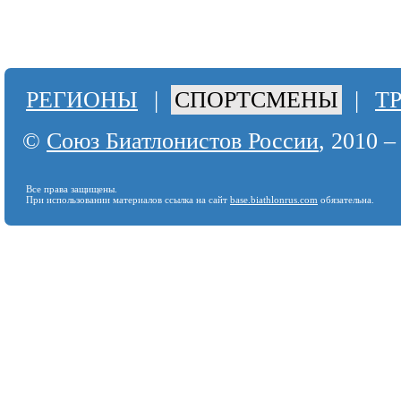
РЕГИОНЫ
|
СПОРТСМЕНЫ
|
Т
©
Союз Биатлонистов России
, 2010 –
Все права защищены.
При использовании материалов ссылка на сайт
base.biathlonrus.com
обязательна.