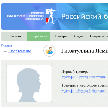
Регионы
Спортсмены
Тренеры
Судьи
Спорткомпл
Главная
Гиззатуллина Ясм
Спортсмены
Первый тренер:
Мустафин Эдуард Робертович
Тренеры в настоящее время
Мустафин Эдуард Робертович