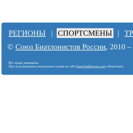
РЕГИОНЫ
|
СПОРТСМЕНЫ
|
Т
©
Союз Биатлонистов России
, 2010 –
Все права защищены.
При использовании материалов ссылка на сайт
base.biathlonrus.com
обязательна.