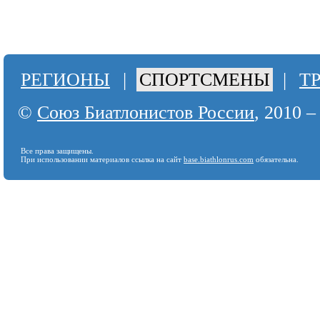
РЕГИОНЫ
|
СПОРТСМЕНЫ
|
Т
©
Союз Биатлонистов России
, 2010 –
Все права защищены.
При использовании материалов ссылка на сайт
base.biathlonrus.com
обязательна.