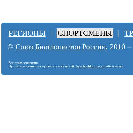
РЕГИОНЫ
|
СПОРТСМЕНЫ
|
Т
©
Союз Биатлонистов России
, 2010 –
Все права защищены.
При использовании материалов ссылка на сайт
base.biathlonrus.com
обязательна.