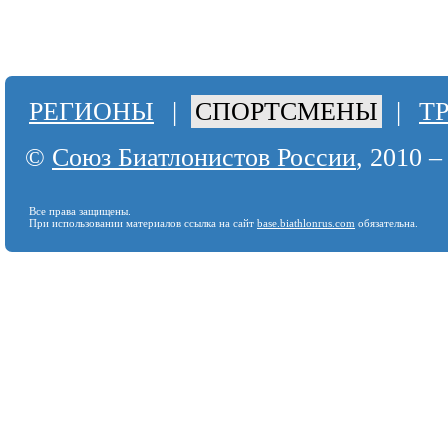
РЕГИОНЫ
|
СПОРТСМЕНЫ
|
Т
©
Союз Биатлонистов России
, 2010 –
Все права защищены.
При использовании материалов ссылка на сайт
base.biathlonrus.com
обязательна.