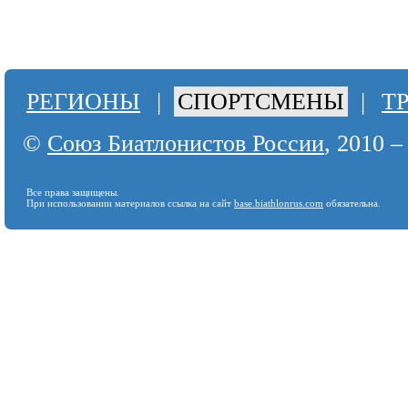
РЕГИОНЫ
|
СПОРТСМЕНЫ
|
Т
©
Союз Биатлонистов России
, 2010 –
Все права защищены.
При использовании материалов ссылка на сайт
base.biathlonrus.com
обязательна.