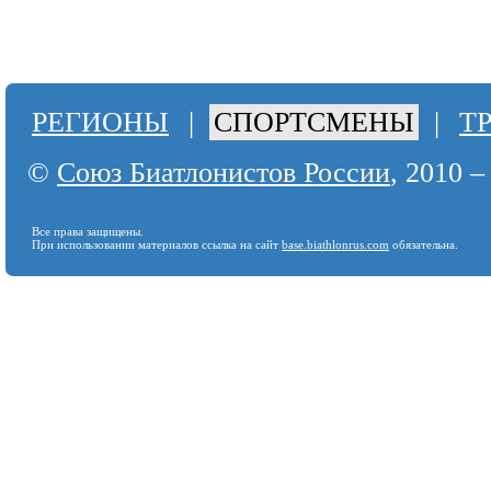
РЕГИОНЫ
|
СПОРТСМЕНЫ
|
Т
©
Союз Биатлонистов России
, 2010 –
Все права защищены.
При использовании материалов ссылка на сайт
base.biathlonrus.com
обязательна.