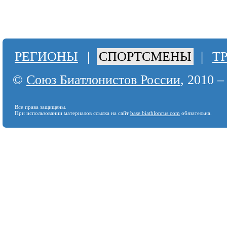
РЕГИОНЫ
|
СПОРТСМЕНЫ
|
Т
©
Союз Биатлонистов России
, 2010 –
Все права защищены.
При использовании материалов ссылка на сайт
base.biathlonrus.com
обязательна.