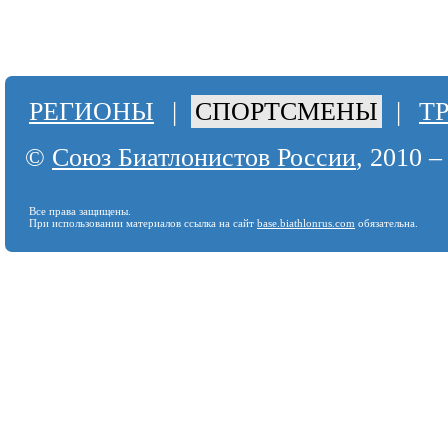
РЕГИОНЫ
|
СПОРТСМЕНЫ
|
Т
©
Союз Биатлонистов России
, 2010 –
Все права защищены.
При использовании материалов ссылка на сайт
base.biathlonrus.com
обязательна.