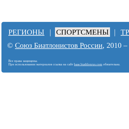
РЕГИОНЫ
|
СПОРТСМЕНЫ
|
Т
©
Союз Биатлонистов России
, 2010 –
Все права защищены.
При использовании материалов ссылка на сайт
base.biathlonrus.com
обязательна.