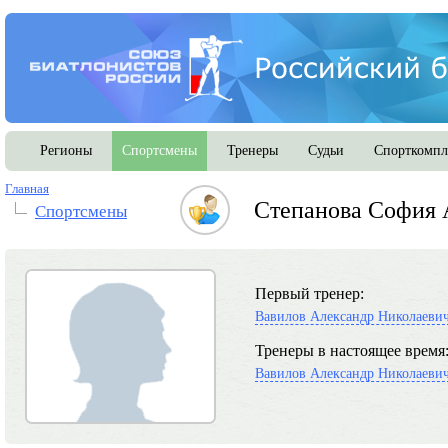
Регионы
Спортсмены
Тренеры
Судьи
Спорткомпл
Главная
Степанова София 
Спортсмены
Первый тренер:
Вавилов Александр Николаеви
Тренеры в настоящее время
Вавилов Александр Николаеви