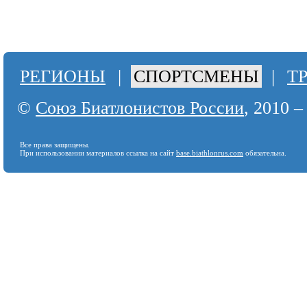
РЕГИОНЫ
|
СПОРТСМЕНЫ
|
Т
©
Союз Биатлонистов России
, 2010 –
Все права защищены.
При использовании материалов ссылка на сайт
base.biathlonrus.com
обязательна.