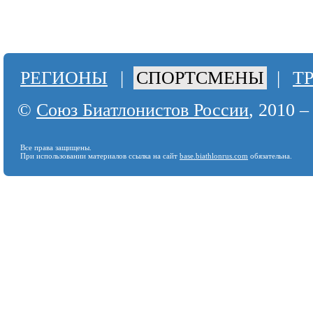
РЕГИОНЫ
|
СПОРТСМЕНЫ
|
Т
©
Союз Биатлонистов России
, 2010 –
Все права защищены.
При использовании материалов ссылка на сайт
base.biathlonrus.com
обязательна.