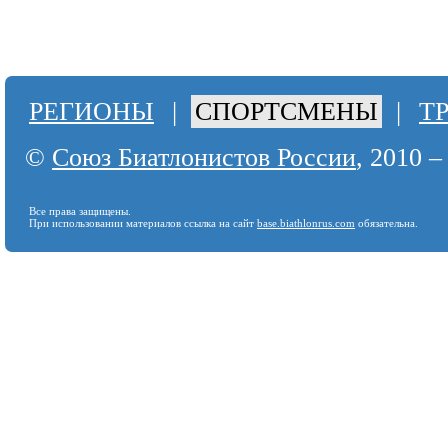
РЕГИОНЫ
|
СПОРТСМЕНЫ
|
Т
©
Союз Биатлонистов России
, 2010 –
Все права защищены.
При использовании материалов ссылка на сайт
base.biathlonrus.com
обязательна.