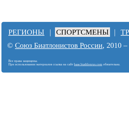
РЕГИОНЫ
|
СПОРТСМЕНЫ
|
Т
©
Союз Биатлонистов России
, 2010 –
Все права защищены.
При использовании материалов ссылка на сайт
base.biathlonrus.com
обязательна.