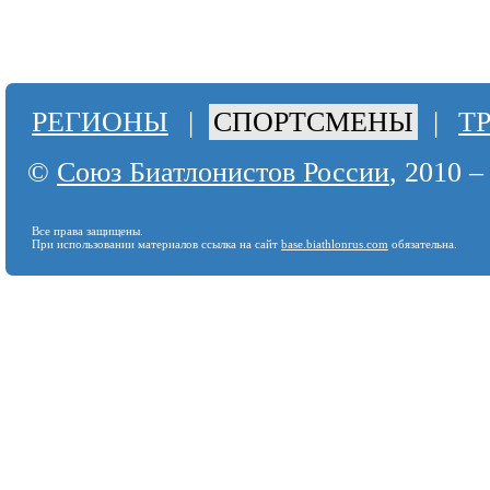
РЕГИОНЫ
|
СПОРТСМЕНЫ
|
Т
©
Союз Биатлонистов России
, 2010 –
Все права защищены.
При использовании материалов ссылка на сайт
base.biathlonrus.com
обязательна.