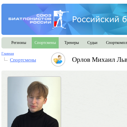
Регионы
Спортсмены
Тренеры
Судьи
Спорткомпл
Главная
Орлов Михаил Ль
Спортсмены