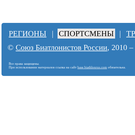
РЕГИОНЫ
|
СПОРТСМЕНЫ
|
Т
©
Союз Биатлонистов России
, 2010 –
Все права защищены.
При использовании материалов ссылка на сайт
base.biathlonrus.com
обязательна.