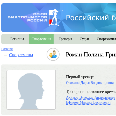
Регионы
Спортсмены
Тренеры
Судьи
Спорткомпл
Главная
Роман Полина Гри
Спортсмены
Первый тренер:
Стихина Дарья Владимировна
Тренеры в настоящее время
Акимов Вячеслав Анатольевич
Ефимов Михаил Васильевич