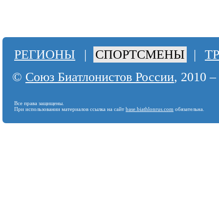
РЕГИОНЫ
|
СПОРТСМЕНЫ
|
Т
©
Союз Биатлонистов России
, 2010 –
Все права защищены.
При использовании материалов ссылка на сайт
base.biathlonrus.com
обязательна.