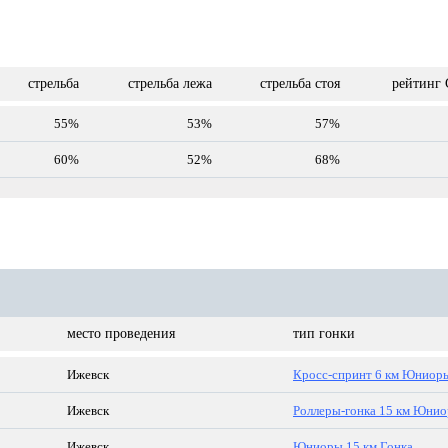
стрельба
стрельба лежа
стрельба стоя
рейтинг 
55%
53%
57%
60%
52%
68%
место проведения
тип гонки
Ижевск
Кросс-спринт 6 км Юниор
Ижевск
Роллеры-гонка 15 км Юни
Ижевск
Юниоры 15 км Гонка