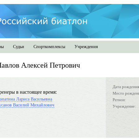
ры
Судьи
Спорткомплексы
Учреждения
авлов Алексей Петрович
Дата рождения
ренеры в настоящее время:
Место рожден
опатина Лариса Васильевна
Регион:
усанов Василий Михайлович
Учреждение: