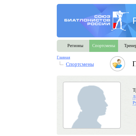
Регионы
Спортсмены
Трене
Главная
П
Спортсмены
Т
Л
Р