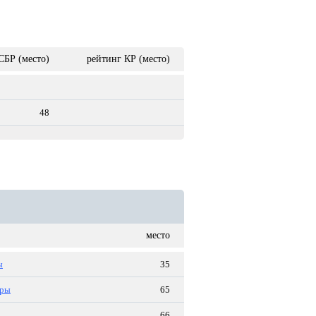
СБР (место)
рейтинг КР (место)
48
место
ы
35
оры
65
66