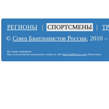
РЕГИОНЫ
|
СПОРТСМЕНЫ
|
Т
©
Союз Биатлонистов России
, 2010 –
Все права защищены.
При использовании материалов ссылка на сайт
base.biathlonrus.com
обязательна.