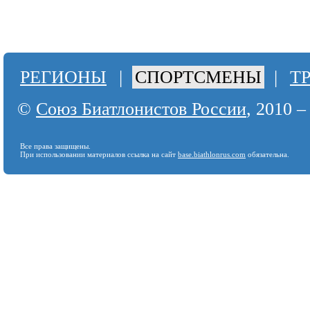
РЕГИОНЫ
|
СПОРТСМЕНЫ
|
Т
©
Союз Биатлонистов России
, 2010 –
Все права защищены.
При использовании материалов ссылка на сайт
base.biathlonrus.com
обязательна.