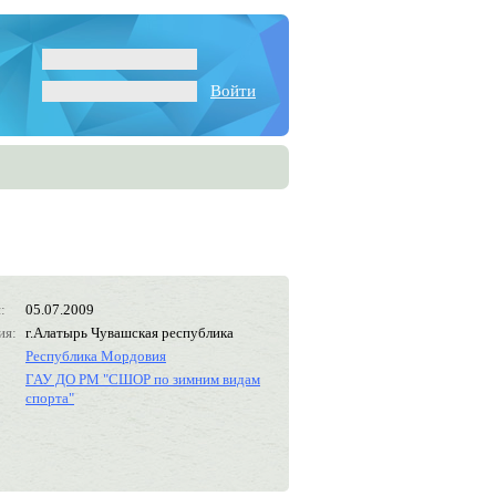
Войти
:
05.07.2009
ия:
г.Алатырь Чувашская республика
Республика Мордовия
ГАУ ДО РМ "СШОР по зимним видам
спорта"