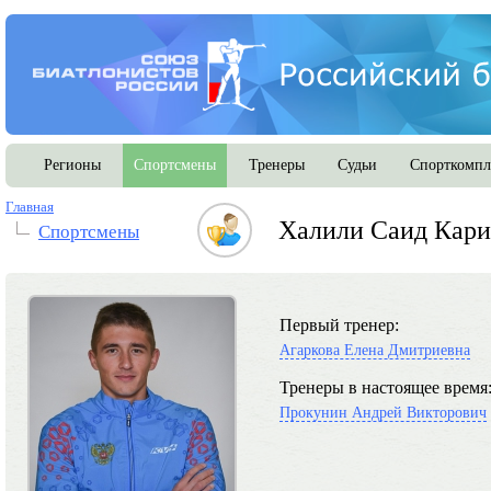
Регионы
Спортсмены
Тренеры
Судьи
Спорткомпл
Главная
Халили Саид Кари
Спортсмены
Первый тренер:
Агаркова Елена Дмитриевна
Тренеры в настоящее время
Прокунин Андрей Викторович