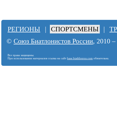
РЕГИОНЫ
|
СПОРТСМЕНЫ
|
Т
©
Союз Биатлонистов России
, 2010 –
Все права защищены.
При использовании материалов ссылка на сайт
base.biathlonrus.com
обязательна.