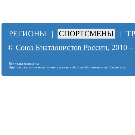
РЕГИОНЫ
|
СПОРТСМЕНЫ
|
Т
©
Союз Биатлонистов России
, 2010 –
Все права защищены.
При использовании материалов ссылка на сайт
base.biathlonrus.com
обязательна.