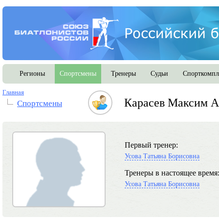
Регионы
Спортсмены
Тренеры
Судьи
Спорткомпл
Главная
Карасев Максим А
Спортсмены
Первый тренер:
Усова Татьяна Борисовна
Тренеры в настоящее время
Усова Татьяна Борисовна