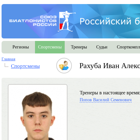
Регионы
Спортсмены
Тренеры
Судьи
Спорткомпл
Главная
Рахуба Иван Алек
Спортсмены
Тренеры в настоящее время
Попов Василий Семенович