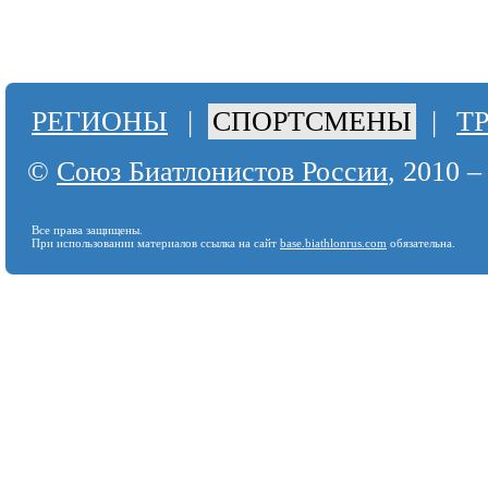
РЕГИОНЫ
|
СПОРТСМЕНЫ
|
Т
©
Союз Биатлонистов России
, 2010 –
Все права защищены.
При использовании материалов ссылка на сайт
base.biathlonrus.com
обязательна.