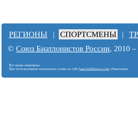
РЕГИОНЫ
|
СПОРТСМЕНЫ
|
Т
©
Союз Биатлонистов России
, 2010 –
Все права защищены.
При использовании материалов ссылка на сайт
base.biathlonrus.com
обязательна.