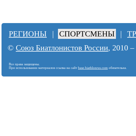
РЕГИОНЫ
|
СПОРТСМЕНЫ
|
Т
©
Союз Биатлонистов России
, 2010 –
Все права защищены.
При использовании материалов ссылка на сайт
base.biathlonrus.com
обязательна.