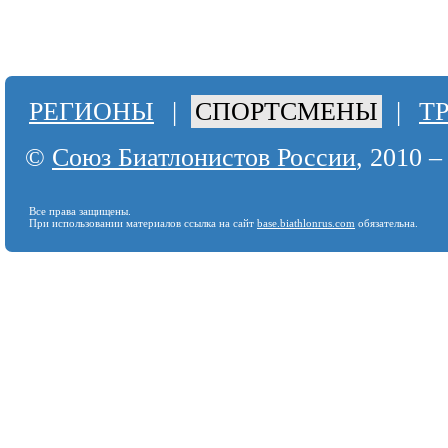
РЕГИОНЫ
|
СПОРТСМЕНЫ
|
Т
©
Союз Биатлонистов России
, 2010 –
Все права защищены.
При использовании материалов ссылка на сайт
base.biathlonrus.com
обязательна.