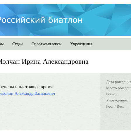
ры
Судьи
Спорткомплексы
Учреждения
Молчан Ирина Александровна
Дата рождения
ренеры в настоящее время:
Место рожден
люснин Александр Васильевич
Регион:
Учреждение:
Рост / Вес: