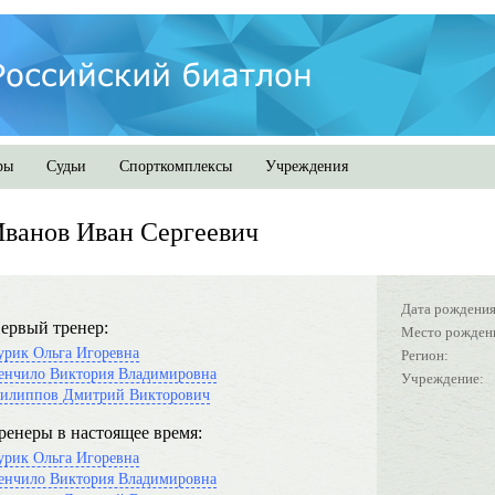
ры
Судьи
Спорткомплексы
Учреждения
ванов Иван Сергеевич
Дата рождения
ервый тренер:
Место рожден
урик Ольга Игоревна
Регион:
енчило Виктория Владимировна
Учреждение:
илиппов Дмитрий Викторович
ренеры в настоящее время:
урик Ольга Игоревна
енчило Виктория Владимировна