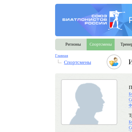
Регионы
Спортсмены
Трене
Главная
И
Спортсмены
П
Б
С
Ф
Т
Б
С