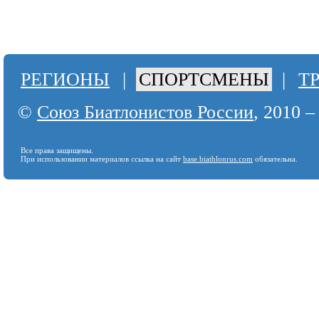
РЕГИОНЫ
|
СПОРТСМЕНЫ
|
Т
©
Союз Биатлонистов России
, 2010 –
Все права защищены.
При использовании материалов ссылка на сайт
base.biathlonrus.com
обязательна.