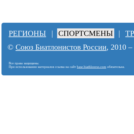
РЕГИОНЫ
|
СПОРТСМЕНЫ
|
Т
©
Союз Биатлонистов России
, 2010 –
Все права защищены.
При использовании материалов ссылка на сайт
base.biathlonrus.com
обязательна.