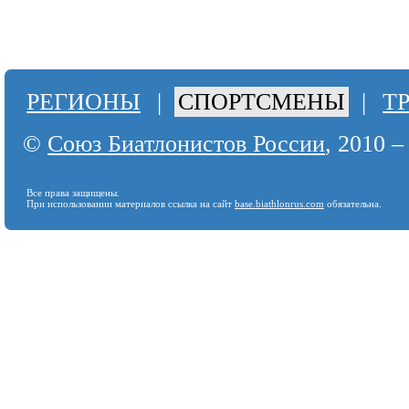
РЕГИОНЫ
|
СПОРТСМЕНЫ
|
Т
©
Союз Биатлонистов России
, 2010 –
Все права защищены.
При использовании материалов ссылка на сайт
base.biathlonrus.com
обязательна.