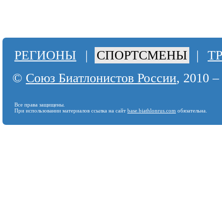
РЕГИОНЫ
|
СПОРТСМЕНЫ
|
Т
©
Союз Биатлонистов России
, 2010 –
Все права защищены.
При использовании материалов ссылка на сайт
base.biathlonrus.com
обязательна.