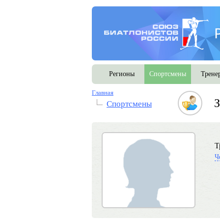
Регионы
Спортсмены
Трене
Главная
З
Спортсмены
Т
Ч