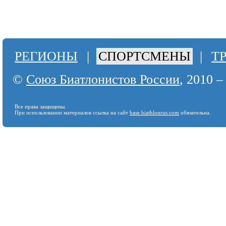
РЕГИОНЫ
|
СПОРТСМЕНЫ
|
Т
©
Союз Биатлонистов России
, 2010 –
Все права защищены.
При использовании материалов ссылка на сайт
base.biathlonrus.com
обязательна.