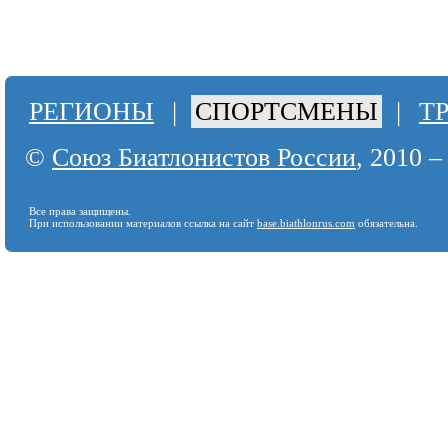
РЕГИОНЫ
|
СПОРТСМЕНЫ
|
Т
©
Союз Биатлонистов России
, 2010 –
Все права защищены.
При использовании материалов ссылка на сайт
base.biathlonrus.com
обязательна.