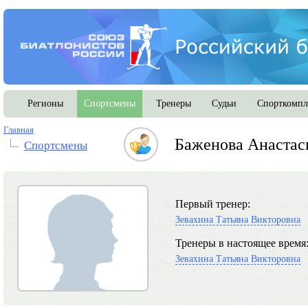
Регионы
Спортсмены
Тренеры
Судьи
Спорткомпл
Главная
Баженова Анастас
Спортсмены
Первый тренер:
Зевахина Татьяна Викторовна
Тренеры в настоящее время
Зевахина Татьяна Викторовна