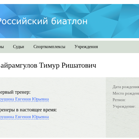
ры
Судьи
Спорткомплексы
Учреждения
айрамгулов Тимур Ришатович
Дата рождения
ервый тренер:
Место рожден
рушина Евгения Юрьевна
Регион:
Учреждение:
ренеры в настоящее время:
рушина Евгения Юрьевна