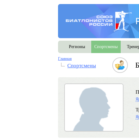
Регионы
Спортсмены
Трене
Главная
Б
Спортсмены
П
Я
Т
Я