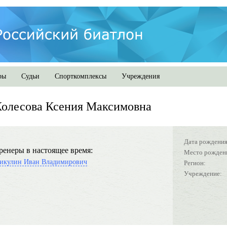
ры
Судьи
Спорткомплексы
Учреждения
олесова Ксения Максимовна
Дата рождения
ренеры в настоящее время:
Место рожден
икулин Иван Владимирович
Регион:
Учреждение: