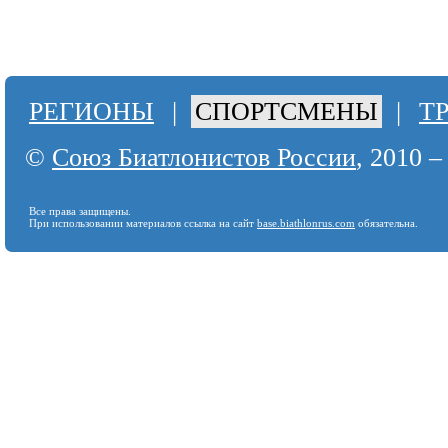
РЕГИОНЫ
|
СПОРТСМЕНЫ
|
Т
©
Союз Биатлонистов России
, 2010 –
Все права защищены.
При использовании материалов ссылка на сайт
base.biathlonrus.com
обязательна.