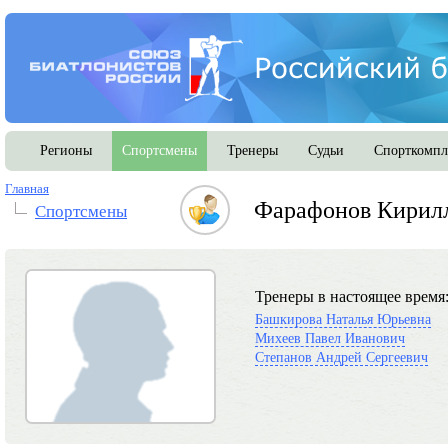
Регионы
Спортсмены
Тренеры
Судьи
Спорткомпл
Главная
Фарафонов Кирилл
Спортсмены
Тренеры в настоящее время
Башкирова Наталья Юрьевна
Михеев Павел Иванович
Степанов Андрей Сергеевич