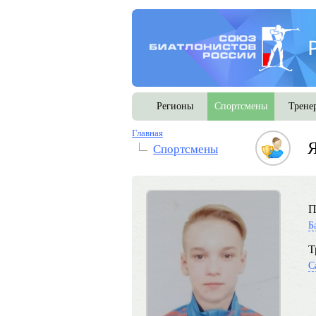
Регионы
Спортсмены
Трене
Главная
Спортсмены
П
Б
Т
С