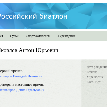
ры
Судьи
Спорткомплексы
Учреждения
Яковлев Антон Юрьевич
Дата рождения
ервый тренер:
Регион:
ашкиров Геннадий Иванович
Учреждение:
Рост / Вес:
ренеры в настоящее время:
алдимиров Денис Геральдович