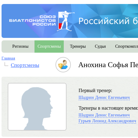
Регионы
Спортсмены
Тренеры
Судьи
Спорткомпл
Главная
Анохина Софья Пе
Спортсмены
Первый тренер:
Шадрин Денис Евгеньевич
Тренеры в настоящее время
Шадрин Денис Евгеньевич
Гурьев Леонид Александрович