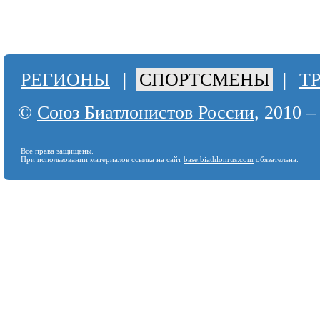
РЕГИОНЫ
|
СПОРТСМЕНЫ
|
Т
©
Союз Биатлонистов России
, 2010 –
Все права защищены.
При использовании материалов ссылка на сайт
base.biathlonrus.com
обязательна.