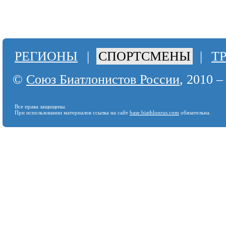
РЕГИОНЫ
|
СПОРТСМЕНЫ
|
Т
©
Союз Биатлонистов России
, 2010 –
Все права защищены.
При использовании материалов ссылка на сайт
base.biathlonrus.com
обязательна.