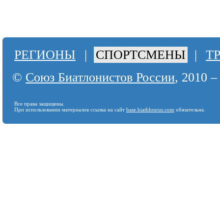
РЕГИОНЫ
|
СПОРТСМЕНЫ
|
Т
©
Союз Биатлонистов России
, 2010 –
Все права защищены.
При использовании материалов ссылка на сайт
base.biathlonrus.com
обязательна.