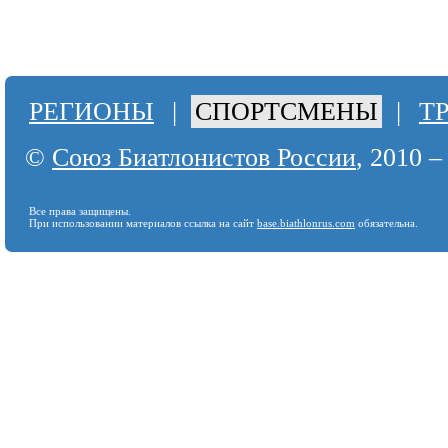
РЕГИОНЫ
|
СПОРТСМЕНЫ
|
Т
©
Союз Биатлонистов России
, 2010 –
Все права защищены.
При использовании материалов ссылка на сайт
base.biathlonrus.com
обязательна.