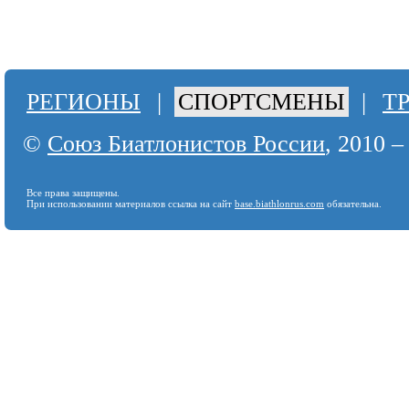
РЕГИОНЫ
|
СПОРТСМЕНЫ
|
Т
©
Союз Биатлонистов России
, 2010 –
Все права защищены.
При использовании материалов ссылка на сайт
base.biathlonrus.com
обязательна.