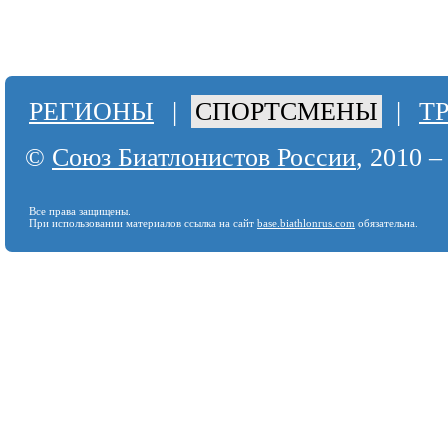
РЕГИОНЫ
|
СПОРТСМЕНЫ
|
Т
©
Союз Биатлонистов России
, 2010 –
Все права защищены.
При использовании материалов ссылка на сайт
base.biathlonrus.com
обязательна.