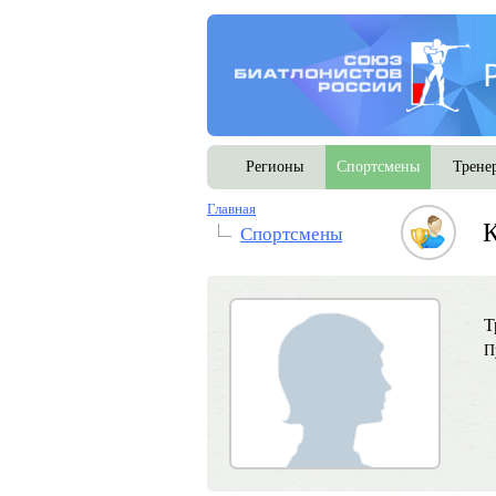
Регионы
Спортсмены
Трене
Главная
К
Спортсмены
Т
П